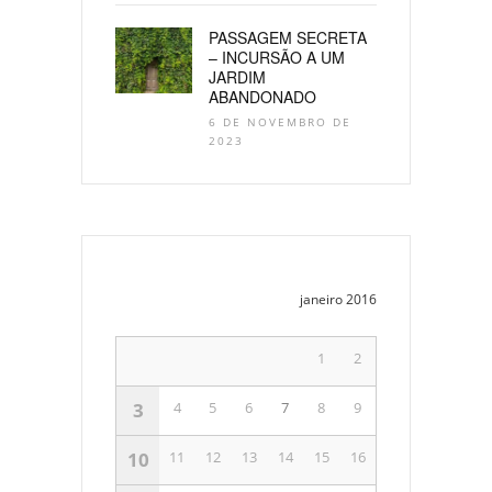
PASSAGEM SECRETA
– INCURSÃO A UM
JARDIM
ABANDONADO
6 DE NOVEMBRO DE
2023
janeiro 2016
1
2
3
4
5
6
7
8
9
10
11
12
13
14
15
16