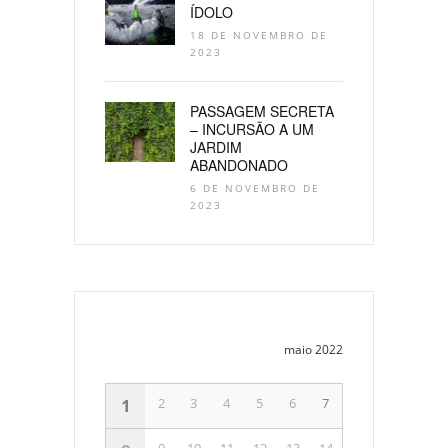
ÍDOLO
18 DE NOVEMBRO DE
2023
PASSAGEM SECRETA
– INCURSÃO A UM
JARDIM
ABANDONADO
6 DE NOVEMBRO DE
2023
maio 2022
1
2
3
4
5
6
7