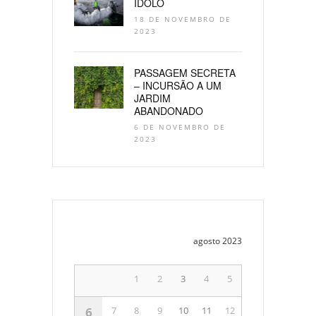
ÍDOLO
18 DE NOVEMBRO DE
2023
PASSAGEM SECRETA
– INCURSÃO A UM
JARDIM
ABANDONADO
6 DE NOVEMBRO DE
2023
agosto 2023
1
2
3
4
5
6
7
8
9
10
11
12