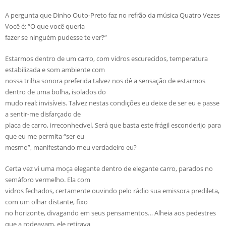
A pergunta que Dinho Outo-Preto faz no refrão da música Quatro Vezes
Você é: “O que você queria
fazer se ninguém pudesse te ver?”
Estarmos dentro de um carro, com vidros escurecidos, temperatura
estabilizada e som ambiente com
nossa trilha sonora preferida talvez nos dê a sensação de estarmos
dentro de uma bolha, isolados do
mudo real: invisíveis. Talvez nestas condições eu deixe de ser eu e passe
a sentir-me disfarçado de
placa de carro, irreconhecível. Será que basta este frágil esconderijo para
que eu me permita “ser eu
mesmo”, manifestando meu verdadeiro eu?
Certa vez vi uma moça elegante dentro de elegante carro, parados no
semáforo vermelho. Ela com
vidros fechados, certamente ouvindo pelo rádio sua emissora predileta,
com um olhar distante, fixo
no horizonte, divagando em seus pensamentos… Alheia aos pedestres
que a rodeavam, ele retirava