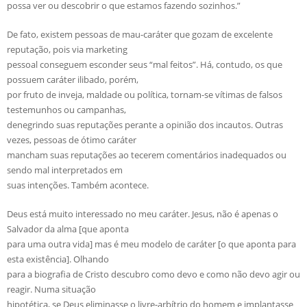
possa ver ou descobrir o que estamos fazendo sozinhos.”
De fato, existem pessoas de mau-caráter que gozam de excelente
reputação, pois via marketing
pessoal conseguem esconder seus “mal feitos”. Há, contudo, os que
possuem caráter ilibado, porém,
por fruto de inveja, maldade ou política, tornam-se vítimas de falsos
testemunhos ou campanhas,
denegrindo suas reputações perante a opinião dos incautos. Outras
vezes, pessoas de ótimo caráter
mancham suas reputações ao tecerem comentários inadequados ou
sendo mal interpretados em
suas intenções. Também acontece.
Deus está muito interessado no meu caráter. Jesus, não é apenas o
Salvador da alma [que aponta
para uma outra vida] mas é meu modelo de caráter [o que aponta para
esta existência]. Olhando
para a biografia de Cristo descubro como devo e como não devo agir ou
reagir. Numa situação
hipotética, se Deus eliminasse o livre-arbítrio do homem e implantasse