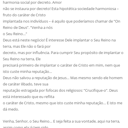
harmonia social por decreto. Amor
não se instaura por decreto! Esta hipotética sociedade harmoniosa –
fruto do caráter de Cristo
implantada nos indivíduos – é aquilo que poderíamos chamar de “On
Reino de Deus”. “Venha a nós
o Seu Reino…”
Deus está neste negócio! É interesse Dele implantar o Seu Reino na
terra, mas Ele não o fará por
decreto, mas por influência. Para cumprir Seu propósito de implantar o
Seu Reino na terra, Ele
precisará primeiro de implantar o caráter de Cristo em mim, nem que
isto custe minha reputação…
Deus não salvou a reputação de Jesus… Mas mesmo sendo ele homem
de caráter ilibado, teve sua
reputação estragada por fofocas dos religiosos: “Crucifique-o”. Deus
está interessado que eu reflita
o caráter de Cristo, mesmo que isto custe minha reputação… E isto me
dá medo.
Venha, Senhor, o Seu Reino… E seja feita a sua vontade, aqui na terra,
assim como ela já tem sido