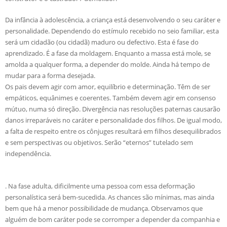
Da infância à adolescência, a criança está desenvolvendo o seu caráter e
personalidade. Dependendo do estímulo recebido no seio familiar, esta
será um cidadão (ou cidadã) maduro ou defectivo. Esta é fase do
aprendizado. É a fase da moldagem. Enquanto a massa está mole, se
amolda a qualquer forma, a depender do molde. Ainda há tempo de
mudar para a forma desejada.
Os pais devem agir com amor, equilíbrio e determinação. Têm de ser
empáticos, equânimes e coerentes. Também devem agir em consenso
mútuo, numa só direção. Divergência nas resoluções paternas causarão
danos irreparáveis no caráter e personalidade dos filhos. De igual modo,
a falta de respeito entre os cônjuges resultará em filhos desequilibrados
e sem perspectivas ou objetivos. Serão “eternos” tutelado sem
independência.
. Na fase adulta, dificilmente uma pessoa com essa deformação
personalística será bem-sucedida. As chances são mínimas, mas ainda
bem que há a menor possibilidade de mudança. Observamos que
alguém de bom caráter pode se corromper a depender da companhia e