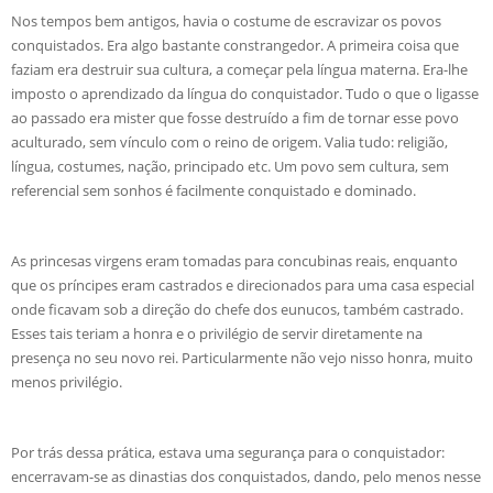
Nos tempos bem antigos, havia o costume de escravizar os povos
conquistados. Era algo bastante constrangedor. A primeira coisa que
faziam era destruir sua cultura, a começar pela língua materna. Era-lhe
imposto o aprendizado da língua do conquistador. Tudo o que o ligasse
ao passado era mister que fosse destruído a fim de tornar esse povo
aculturado, sem vínculo com o reino de origem. Valia tudo: religião,
língua, costumes, nação, principado etc. Um povo sem cultura, sem
referencial sem sonhos é facilmente conquistado e dominado.
As princesas virgens eram tomadas para concubinas reais, enquanto
que os príncipes eram castrados e direcionados para uma casa especial
onde ficavam sob a direção do chefe dos eunucos, também castrado.
Esses tais teriam a honra e o privilégio de servir diretamente na
presença no seu novo rei. Particularmente não vejo nisso honra, muito
menos privilégio.
Por trás dessa prática, estava uma segurança para o conquistador:
encerravam-se as dinastias dos conquistados, dando, pelo menos nesse