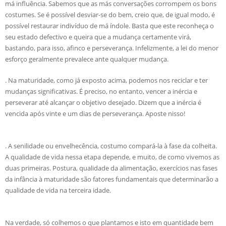
má influência. Sabemos que as más conversações corrompem os bons
costumes. Se é possível desviar-se do bem, creio que, de igual modo, é
possível restaurar indivíduo de má índole. Basta que este reconheça o
seu estado defectivo e queira que a mudança certamente virá,
bastando, para isso, afinco e perseverança. Infelizmente, a lei do menor
esforço geralmente prevalece ante qualquer mudança.
. Na maturidade, como já exposto acima, podemos nos reciclar e ter
mudanças significativas. É preciso, no entanto, vencer a inércia e
perseverar até alcançar o objetivo desejado. Dizem que a inércia é
vencida após vinte e um dias de perseverança. Aposte nisso!
. A senilidade ou envelhecência, costumo compará-la à fase da colheita.
A qualidade de vida nessa etapa depende, e muito, de como vivemos as
duas primeiras. Postura, qualidade da alimentação, exercícios nas fases
da infância à maturidade são fatores fundamentais que determinarão a
qualidade de vida na terceira idade.
Na verdade, só colhemos o que plantamos e isto em quantidade bem