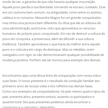
modo de ver, a garantia de que não haveria qualquer insurreição.
Aquele povo perdia a sua liberdade, tornando-se escravo, tutelado. Esse
era um costume bem comum, na antiguidade, como entre os assírios,
caldeus e os romanos. Alexandre Magno foi um grande conquistador,
mas tinha uma postura bem diferente. Eu diria que ele se utilizava de
uma administração autóctone, visto que aproveitava os recursos
humanos do próprio povo conquistado. Em vez de destruir a cultura do
povo em conquista, a preservava, além de difundir a sua cultura
(helênica). Também aproveitava o que havia de melhor entre aquele
povo e o colocava em cargo de destaque. Mas os rebeldes, eram
castigados com rigor se não demonstrassem qualquer possibilidade de
mudança positiva. Porfiam até ser mortos para exemplo dos demais.
Encontramos aqui uma tênue linha de comparação com nossa vida e
suas fases. O nosso presente é o resultado da condução familiar dos
primeiros anos de nossas vidas e isto refletirá nas demais fases.
Como nos exemplos de conquistadores, há pelo menos quatro tipos de
pais: presente ativo, presente omisso, ausente co-participativo e
ausente total. Dos pais presentes podemos ainda encontrar o
construtor e o castrador / demolidor.